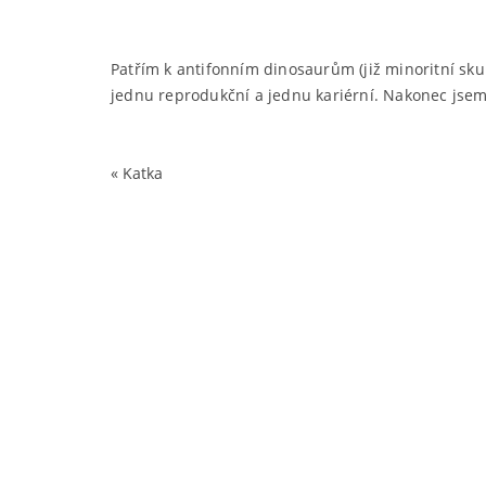
Patřím k antifonním dinosaurům (již minoritní sku
jednu reprodukční a jednu kariérní. Nakonec jsem se
«
Katka