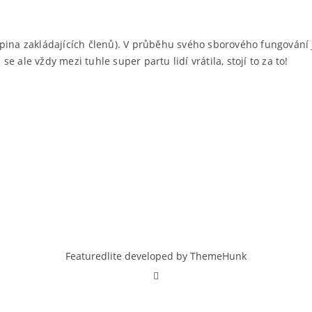
textu
s
názvem
pina zakládajících členů). V průběhu svého sborového fungování j
Helena
 ale vždy mezi tuhle super partu lidí vrátila, stojí to za to!
Featuredlite developed by
ThemeHunk