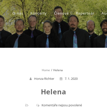
O nás
Koncerty
Členové
Repertoár
Au
Home
Helena
Honza Richter
7. 1. 2020
Helena
u
Komentáře nejsou povolené