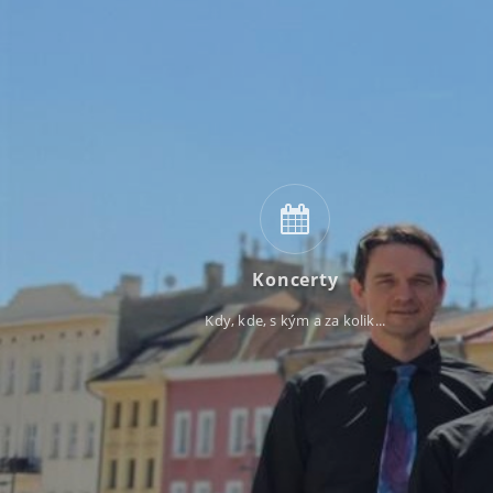
Koncerty
Kdy, kde, s kým a za kolik...