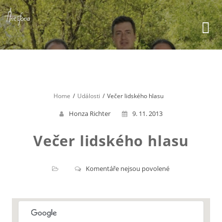
Skip
to
content
Home
Události
Večer lidského hlasu
Honza Richter
9. 11. 2013
Večer lidského hlasu
u
Komentáře nejsou povolené
textu
s
názvem
Večer
lidského