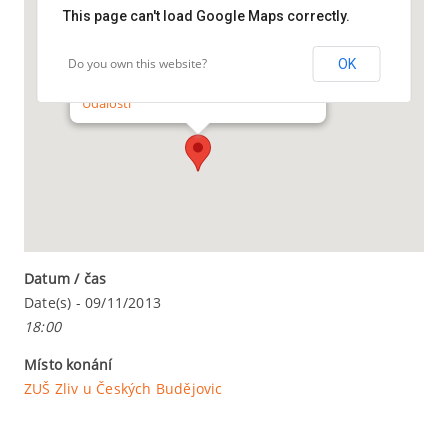
hlasu
This page can't load Google Maps correctly.
ZUŠ Zliv u Českých Budějovic
Do you own this website?
OK
Školní ul. - Zliv
Události
Datum / čas
Date(s) - 09/11/2013
18:00
Místo konání
ZUŠ Zliv u Českých Budějovic