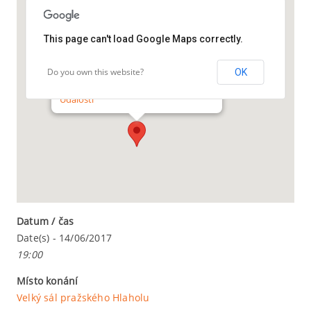
Koncert
ze
kterého
This page can't load Google Maps correctly.
Vám
Velký sál pražského Hlaholu
bude
Do you own this website?
OK
přecházet
Masarykovo nábř. 16 - Praha 1
sluch
Události
Datum / čas
Date(s) - 14/06/2017
19:00
Místo konání
Velký sál pražského Hlaholu