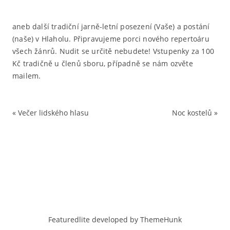
aneb další tradiční jarně-letní posezení (Vaše) a postání
(naše) v Hlaholu. Připravujeme porci nového repertoáru
všech žánrů. Nudit se určitě nebudete! Vstupenky za 100
Kč tradičně u členů sboru, případně se nám ozvěte
mailem.
«
Večer lidského hlasu
Noc kostelů
»
Featuredlite developed by
ThemeHunk