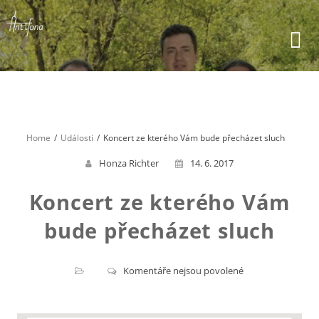
Skip
to
content
Home
Události
Koncert ze kterého Vám bude přecházet sluch
Honza Richter
14. 6. 2017
Koncert ze kterého Vám
bude přecházet sluch
u
Komentáře nejsou povolené
textu
s
názvem