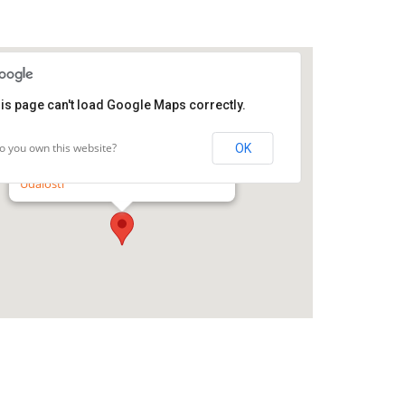
is page can't load Google Maps correctly.
Mikrobiologický ústav AV ČR
o you own this website?
OK
Vídeňská 1083 - Praha 4
Události