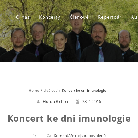
O nás
Koncerty
Členové
Repertoár
Au
Home
Události
Koncert ke dni imunologie
Honza Richter
28. 4. 2016
Koncert ke dni imunologie
u
Komentáře nejsou povolené