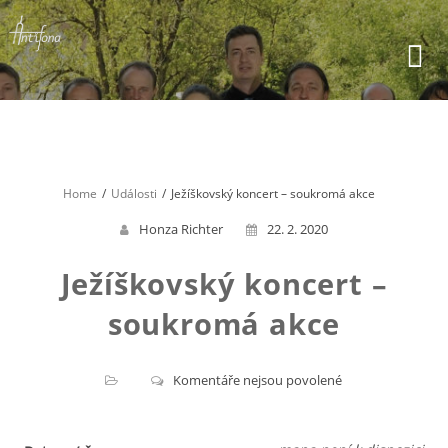
Skip
to
content
Home
Události
Ježíškovský koncert – soukromá akce
Honza Richter
22. 2. 2020
Ježíškovský koncert –
soukromá akce
u
Komentáře nejsou povolené
textu
s
názvem