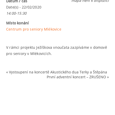
mapa není k dispozici
Datum / čas
Ježíškovský
Date(s) - 22/02/2020
koncert
14:00-15:30
–
soukromá
Místo konání
akce
Centrum pro seniory Mlékovice
V rámci projektu Ježíškova vnoučata zazpíváme v domově
pro seniory v Mlékovicích.
«
Vystoupení na koncertě Akustického dua Terky a Štěpána
První adventní koncert – ZRUŠENO
»