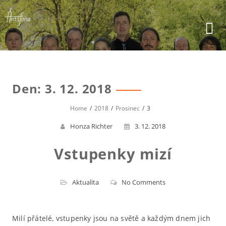
Skip
to
content
Den:
3. 12. 2018
Home
2018
Prosinec
3
Honza Richter
3. 12. 2018
Vstupenky mizí
Aktualita
No Comments
Milí přátelé, vstupenky jsou na světě a každým dnem jich