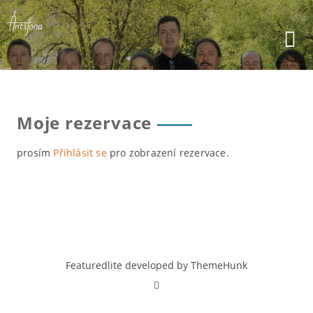
Skip
to
content
Moje rezervace
prosím
Přihlásit se
pro zobrazení rezervace.
Featuredlite developed by
ThemeHunk