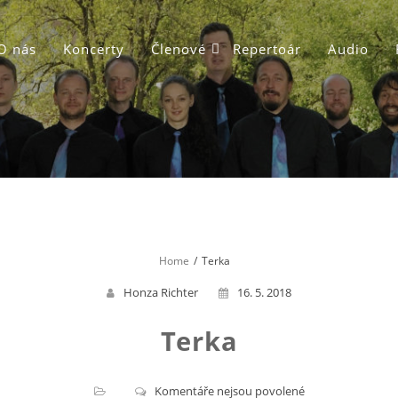
O nás
Koncerty
Členové
Repertoár
Audio
Home
Terka
Honza Richter
16. 5. 2018
Terka
u
Komentáře nejsou povolené