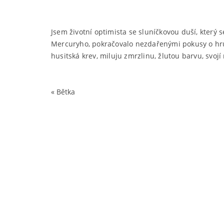
Jsem životní optimista se sluníčkovou duší, kter
Mercuryho, pokračovalo nezdařenými pokusy o hru 
husitská krev, miluju zmrzlinu, žlutou barvu, svojí
«
Bětka