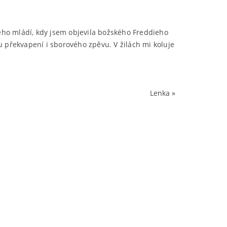
ého mládí, kdy jsem objevila božského Freddieho
 překvapení i sborového zpěvu. V žilách mi koluje
Lenka
»