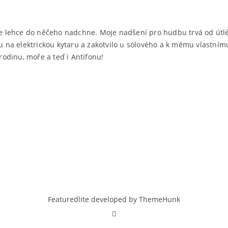
textu
s
názvem
ý se lehce do něčeho nadchne. Moje nadšení pro hudbu trvá od útl
Terka
na elektrickou kytaru a zakotvilo u sólového a k mému vlastnímu
 rodinu, moře a teď i Antifonu!
Featuredlite developed by
ThemeHunk